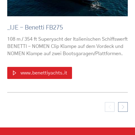
IT
Referenze
FAQ
Contatta
_IJE - Benetti FB275
108 m / 354 ft Superyacht der Italienischen Schiffswerft
BENETTI - NOMEN Clip Klampe auf dem Vordeck und
NOMEN Klampe auf zwei Bootsgaragen/Plattformen.
www.benettiyachts.it
Footer